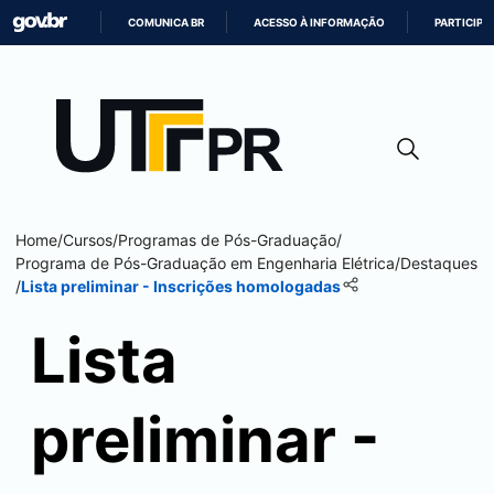
COMUNICA BR
ACESSO À INFORMAÇÃO
PARTICIPE
IR
PARA
O
CONTEÚDO
Home
/
Cursos
/
Programas de Pós-Graduação
/
Programa de Pós-Graduação em Engenharia Elétrica
/
Destaques
/
Lista preliminar - Inscrições homologadas
Lista
preliminar -