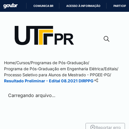
COMUNICA BR
ACESSO À INFORMAÇÃO
PARTICIPE
IR
PARA
O
CONTEÚDO
Home
/
Cursos
/
Programas de Pós-Graduação
/
Programa de Pós-Graduação em Engenharia Elétrica
/
Editais
/
Processo Seletivo para Alunos de Mestrado - PPGEE-PG
/
Resultado Preliminar - Edital 08.2021 DIRPPG
Carregando arquivo...
Reportar erro