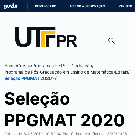
COMUNICA BR
ACESSO À INFORMAÇÃO
PARTICIPE
IR
PARA
O
CONTEÚDO
Home
/
Cursos
/
Programas de Pós-Graduação
/
Programa de Pós-Graduação em Ensino de Matemática
/
Editais
/
Seleção PPGMAT 2020
Seleção
PPGMAT 2020
Publicado
8/23/2019, 10:52:04 PM
, última modificação
3/20/2025,