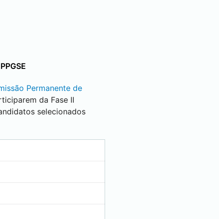
o PPGSE
missão Permanente de
ticiparem da Fase II
andidatos selecionados