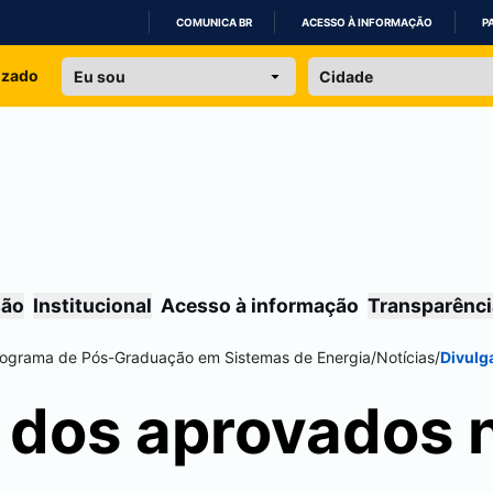
COMUNICA BR
ACESSO À INFORMAÇÃO
P
IR
izado
PARA
O
CONTEÚDO
são
Institucional
Acesso à informação
Transparênci
ograma de Pós-Graduação em Sistemas de Energia
/
Notícias
/
Divulg
 dos aprovados 