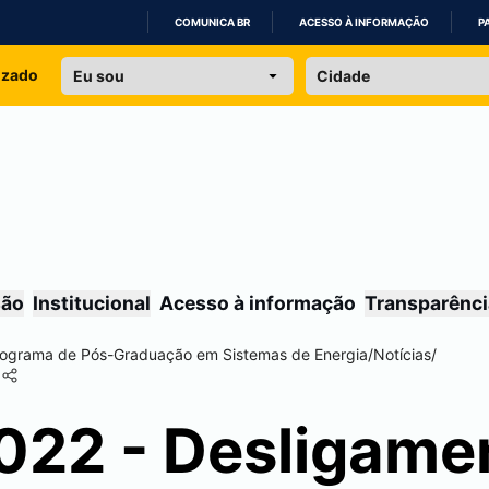
COMUNICA BR
ACESSO À INFORMAÇÃO
P
IR
izado
PARA
O
CONTEÚDO
são
Institucional
Acesso à informação
Transparênci
ograma de Pós-Graduação em Sistemas de Energia
/
Notícias
/
2022 - Desligame