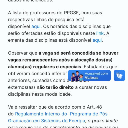
A lista de professores do PPGSE, com suas
respectivas linhas de pesquisa está
disponível
aqui
. Os horários das disciplinas que
serão ofertadas estão disponíveis neste
link
. A
ementa das disciplinas está disponível
aqui
.
Observar que
a vaga só será concedida se houver
vagas remanescentes após a alocação dos(as)
alunos(as) regulares e especiais
. Estudantes que
obtiveram conceito inferior a C em disciplinas
anteriores, cursadas como alunos(as)
externos(as)
não terão direito
a cursar novas
disciplinas nesta modalidade.
Vale ressaltar que de acordo com o Art. 48
do
Regulamento Interno do Programa de Pós-
Graduação em Sistemas de Energia
,
o prazo limite
para requisição de cancelamento de disciplinas ou