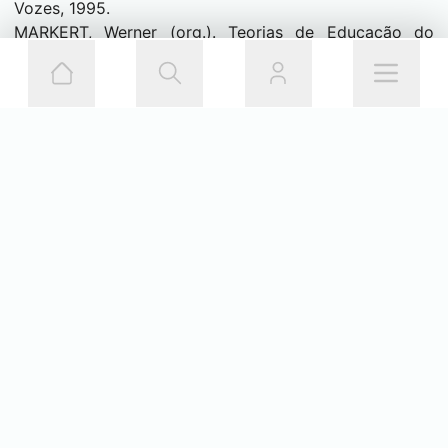
Vozes, 1995.
MARKERT, Werner (org.). Teorias de Educação do
Iluminismo, Conceitos de Trabalho e do Sujeito. Rio de
Janeiro: Tempo Brasileiro, 1994.
SAGAL, Paul T. Mente, homem e máquina. Lisboa:
Gradiva, 1996.
Reportar erro
Envolva-se
Encontre aqui
Gente nossa