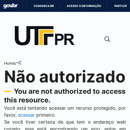
COMUNICA BR
ACESSO À INFORMAÇÃO
PARTICIPE
IR
PARA
O
CONTEÚDO
Home
/
Não autorizado
You are not authorized to access
this resource.
Você está tentando acessar um recurso protegido, por
favor,
acessar
primeiro.
Se você tiver certeza de que tem o endereço web
correto, mas está encontrando um erro, entre em