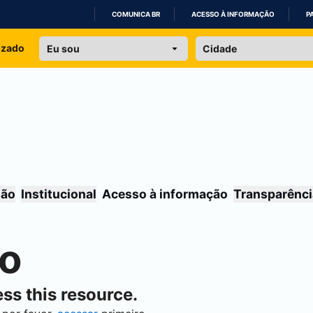
COMUNICA BR
ACESSO À INFORMAÇÃO
P
IR
izado
PARA
O
CONTEÚDO
são
Institucional
Acesso à informação
Transparênci
do
ss this resource.