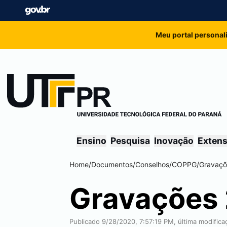
Meu portal personal
Ensino
Pesquisa
Inovação
Exten
Home
/
Documentos
/
Conselhos
/
COPPG
/
Gravaçõ
Gravações
Publicado 9/28/2020, 7:57:19 PM, última modific