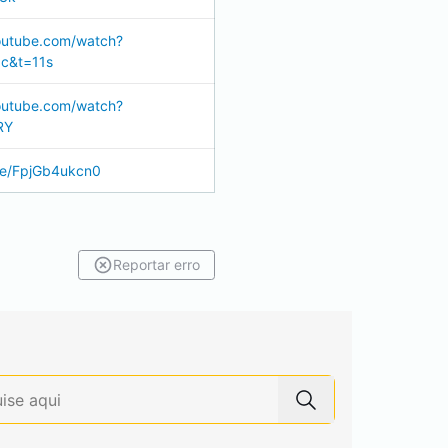
outube.com/watch?
c&t=11s
outube.com/watch?
RY
.be/FpjGb4ukcn0
Reportar erro