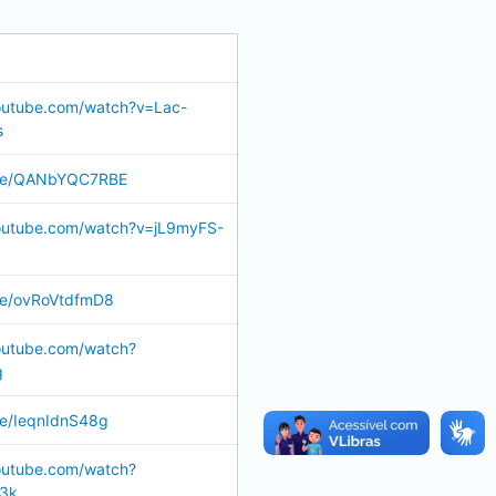
outube.com/watch?v=Lac-
s
u.be/QANbYQC7RBE
outube.com/watch?v=jL9myFS-
.be/ovRoVtdfmD8
outube.com/watch?
g
be/IeqnIdnS48g
outube.com/watch?
3k