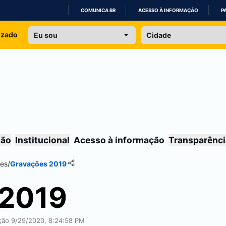
COMUNICA BR
ACESSO À INFORMAÇÃO
P
IR
izado
PARA
O
CONTEÚDO
são
Institucional
Acesso à informação
Transparênci
es
/
Gravações 2019
 2019
ação 9/29/2020, 8:24:58 PM