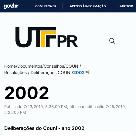
COMUNICA BR
ACESSO À INFORMAÇÃO
PARTICIPE
IR
PARA
O
CONTEÚDO
Home
/
Documentos
/
Conselhos
/
COUNI
/
Resoluções / Deliberações COUNI
/
2002
2002
Publicado 7/23/2019, 5:36:00 PM, última modificação 7/25/2019,
5:25:05 PM
Deliberações do Couni - ano 2002