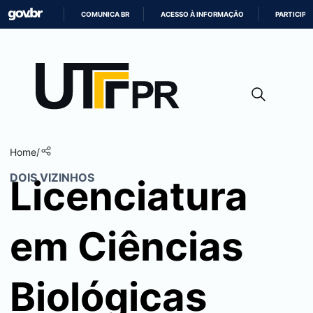
COMUNICA BR
ACESSO À INFORMAÇÃO
PARTICIPE
IR
PARA
O
CONTEÚDO
Home
/
DOIS VIZINHOS
Licenciatura
em Ciências
Biológicas