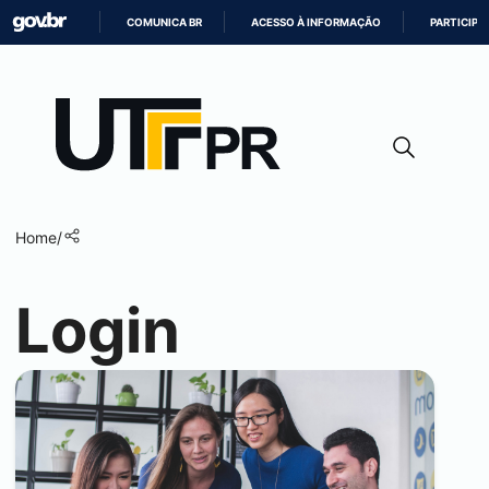
COMUNICA BR
ACESSO À INFORMAÇÃO
PARTICIPE
IR
PARA
O
CONTEÚDO
Home
/
Login