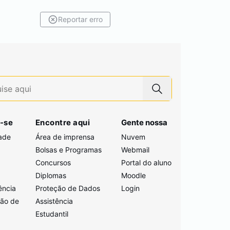
Reportar erro
-se
Encontre aqui
Gente nossa
ade
Área de imprensa
Nuvem
Bolsas e Programas
Webmail
Concursos
Portal do aluno
i
Diplomas
Moodle
ência
Proteção de Dados
Login
ção de
Assistência
Estudantil
a