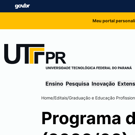
Meu portal personal
Ensino
Pesquisa
Inovação
Exten
Home
/
Editais
/
Graduação e Educação Profission
Programa d