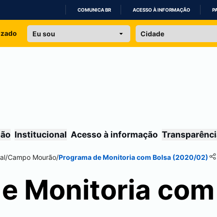
COMUNICA BR
ACESSO À INFORMAÇÃO
P
IR
izado
PARA
O
CONTEÚDO
são
Institucional
Acesso à informação
Transparênci
al
/
Campo Mourão
/
Programa de Monitoria com Bolsa (2020/02)
e Monitoria com