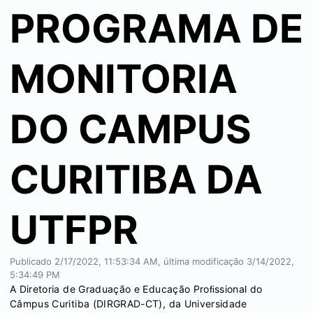
PROGRAMA DE
MONITORIA
DO CAMPUS
CURITIBA DA
UTFPR
Publicado
2/17/2022, 11:53:34 AM
, última modificação
3/14/2022,
5:34:49 PM
A Diretoria de Graduação e Educação Proﬁssional do
Câmpus Curitiba (DIRGRAD-CT), da Universidade