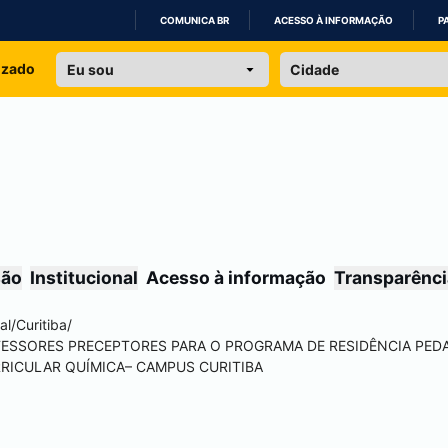
COMUNICA BR
ACESSO À INFORMAÇÃO
P
IR
izado
PARA
O
CONTEÚDO
são
Institucional
Acesso à informação
Transparênci
al
/
Curitiba
/
OFESSORES PRECEPTORES PARA O PROGRAMA DE RESIDÊNCIA PED
RRICULAR QUÍMICA– CAMPUS
CURITIBA