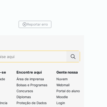
Reportar erro
-se
Encontre aqui
Gente nossa
ade
Área de imprensa
Nuvem
Bolsas e Programas
Webmail
Concursos
Portal do aluno
i
Diplomas
Moodle
ência
Proteção de Dados
Login