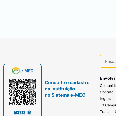
Envolva
Consulte o cadastro
Comunid
da Instituição
Contato
no Sistema e-MEC
Ingresso
13 Camp
Transpar