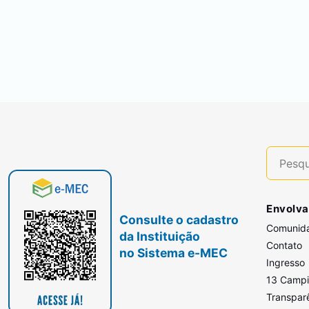
Envolva
Consulte o cadastro
Comunid
da Instituição
Contato
no Sistema e-MEC
Ingresso
13 Camp
Transpar