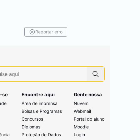
Reportar erro
-se
Encontre aqui
Gente nossa
ade
Área de imprensa
Nuvem
Bolsas e Programas
Webmail
Concursos
Portal do aluno
i
Diplomas
Moodle
ência
Proteção de Dados
Login