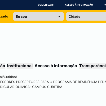
COMUNICA BR
ACESSO À INFORMAÇÃO
P
IR
izado
PARA
O
CONTEÚDO
são
Institucional
Acesso à informação
Transparênci
al
/
Curitiba
/
OFESSORES PRECEPTORES PARA O PROGRAMA DE RESIDÊNCIA PED
RRICULAR QUÍMICA– CAMPUS
CURITIBA