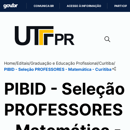
COMUNICA BR
ACESSO À INFORMAÇÃO
PARTICIPE
IR
PARA
O
CONTEÚDO
Home
/
Editais
/
Graduação e Educação Profissional
/
Curitiba
/
PIBID - Seleção PROFESSORES - Matemática -
Curitiba
PIBID - Seleção
PROFESSORES