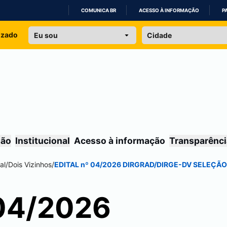
COMUNICA BR
ACESSO À INFORMAÇÃO
P
IR
izado
PARA
O
CONTEÚDO
são
Institucional
Acesso à informação
Transparênci
al
/
Dois Vizinhos
/
EDITAL nº 04/2026 DIRGRAD/DIRGE-DV SELEÇÃ
 04/2026