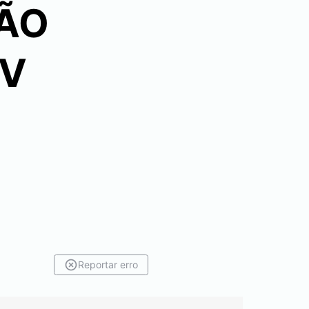
ÇÃO
DV
Reportar erro