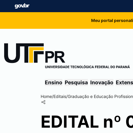
Meu portal personal
Ensino
Pesquisa
Inovação
Exten
Home
/
Editais
/
Graduação e Educação Profission
EDITAL nº