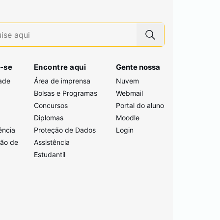
-se
Encontre aqui
Gente nossa
ade
Área de imprensa
Nuvem
Bolsas e Programas
Webmail
Concursos
Portal do aluno
i
Diplomas
Moodle
ência
Proteção de Dados
Login
ção de
Assistência
Estudantil
a