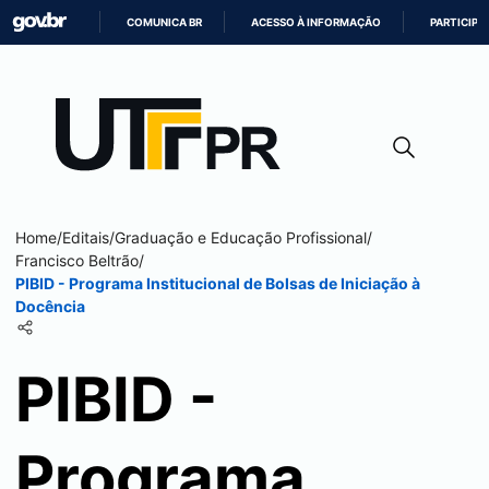
COMUNICA BR
ACESSO À INFORMAÇÃO
PARTICIPE
IR
PARA
O
CONTEÚDO
Home
/
Editais
/
Graduação e Educação Profissional
/
Francisco Beltrão
/
PIBID - Programa Institucional de Bolsas de Iniciação à
Docência
PIBID -
Programa