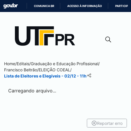
COMUNICA BR
ACESSO À INFORMAÇÃO
PARTICIPE
IR
PARA
O
CONTEÚDO
Home
/
Editais
/
Graduação e Educação Profissional
/
Francisco Beltrão
/
ELEIÇÃO COEAL
/
Lista de Eleitores e Elegíveis - 02/12 - 11h
Carregando arquivo...
Reportar erro