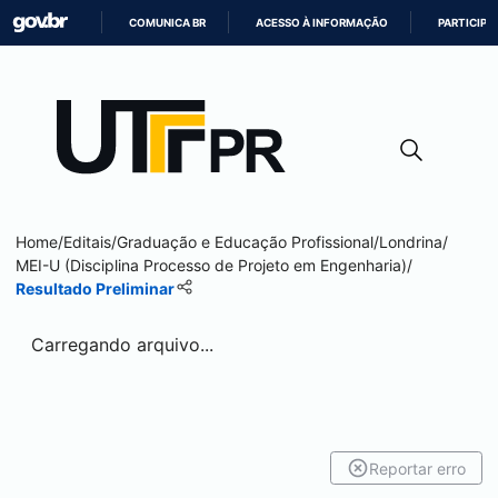
COMUNICA BR
ACESSO À INFORMAÇÃO
PARTICIPE
IR
PARA
O
CONTEÚDO
Home
/
Editais
/
Graduação e Educação Profissional
/
Londrina
/
MEI-U (Disciplina Processo de Projeto em Engenharia)
/
Resultado Preliminar
Carregando arquivo...
Reportar erro