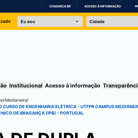
COMUNICA BR
ACESSO À INFORMAÇÃO
P
IR
izado
PARA
O
CONTEÚDO
são
Institucional
Acesso à informação
Transparênci
al
/
Medianeira
/
 CURSO DE ENGENHARIA ELÉTRICA - UTFPR CAMPUS
MEDIANEI
ÉCNICO DE BRAGANÇA (IPB) - PORTUGAL