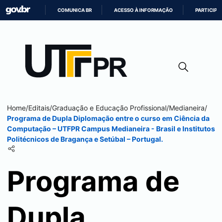
COMUNICA BR
ACESSO À INFORMAÇÃO
PARTICIPE
IR
PARA
O
CONTEÚDO
Home
/
Editais
/
Graduação e Educação Profissional
/
Medianeira
/
Programa de Dupla Diplomação entre o curso em Ciência da
Computação – UTFPR Campus
Medianeira
- Brasil e Institutos
Politécnicos de Bragança e Setúbal – Portugal.
Programa de
Dupla