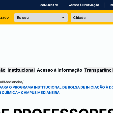
COMUNICA BR
ACESSO À INFORMAÇÃO
P
IR
izado
PARA
O
CONTEÚDO
são
Institucional
Acesso à informação
Transparênci
al
/
Medianeira
/
RA O PROGRAMA INSTITUCIONAL DE BOLSA DE INICIAÇÃO À DO
 QUÍMICA – CAMPUS
MEDIANEIRA