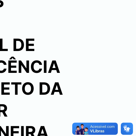
S
L DE
OCÊNCIA
JETO DA
R
NEIRA