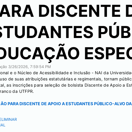
ARA DISCENTE 
STUDANTES PÚB
EDUCAÇÃO ESPE
cação
3/26/2026, 7:59:54 PM
onal e o Núcleo de Acessibilidade e Inclusão - NAI da Universid
o de suas atribuições estatutárias e regimentais, tornam públic
l, as inscrições para seleção de bolsista Discente de Apoio a E
Branco da UTFPR.
EÇÃO PARA DISCENTE DE APOIO A ESTUDANTES PÚBLICO-ALVO 
ELIMINAR
NAL