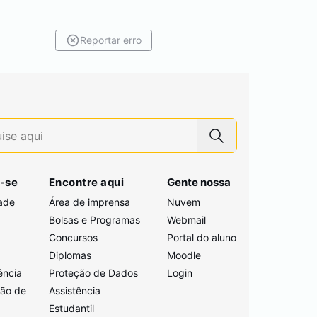
Reportar erro
-se
Encontre aqui
Gente nossa
ade
Área de imprensa
Nuvem
Bolsas e Programas
Webmail
Concursos
Portal do aluno
i
Diplomas
Moodle
ência
Proteção de Dados
Login
ção de
Assistência
Estudantil