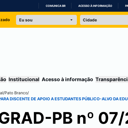
COMUNICA BR
ACESSO À INFORMAÇÃO
P
IR
izado
PARA
O
CONTEÚDO
são
Institucional
Acesso à informação
Transparênci
al
/
Pato Branco
/
 PARA DISCENTE DE APOIO A ESTUDANTES PÚBLICO-ALVO DA E
GRAD-PB nº 07/