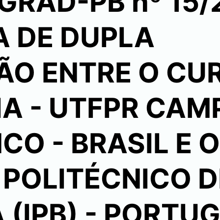
GRAD-PB nº 15/
 DE DUPLA
ÃO ENTRE O CU
A - UTFPR CAM
CO - BRASIL E O
 POLITÉCNICO D
(IPB) - PORTU