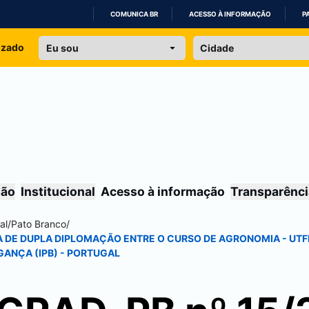
COMUNICA BR
ACESSO À INFORMAÇÃO
P
IR
izado
PARA
O
CONTEÚDO
são
Institucional
Acesso à informação
Transparênci
al
/
Pato Branco
/
MA DE DUPLA DIPLOMAÇÃO ENTRE O CURSO DE AGRONOMIA - U
GANÇA (IPB) - PORTUGAL