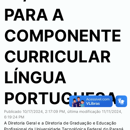
PARA A
COMPONENTE
CURRICULAR
LÍNGUA
PORTUGUESA
Publicado
10/17/2024, 2:17:09 PM
, última modificação
11/11/2024,
6:19:24 PM
A Diretoria Geral e a Diretoria de Graduação e Educação
Profissional da Universidade Tecnológica Federal do Paraná