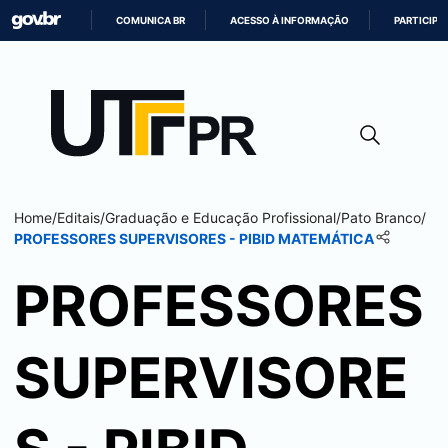
COMUNICA BR
ACESSO À INFORMAÇÃO
PARTICIPE
IR
PARA
O
CONTEÚDO
Home
/
Editais
/
Graduação e Educação Profissional
/
Pato Branco
/
PROFESSORES SUPERVISORES - PIBID MATEMÁTICA
PROFESSORES
SUPERVISORE