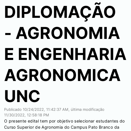
DIPLOMAÇÃO
- AGRONOMIA
E ENGENHARIA
AGRONOMICA
UNC
Publicado
10/24/2022, 11:42:37 AM
, última modificação
11/30/2022, 12:58:18 PM
O presente edital tem por objetivo selecionar estudantes do
Curso Superior de Agronomia do Campus Pato Branco da