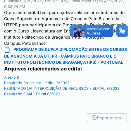
Publicado
3/29/2022, 11:58:25 AM
, última modificação
4/27/2022,
6:33:54 PM
O presente edital tem por objetivo selecionar estudantes do
Curso Superior de Agronomia do Campus Pato Branco da
UTFPR para participarem do Programa de Dupla Diplomação
com o Curso Licenciatura em Engenharia Agronômica do
Instituto Politécnico de Bragança (IPB) ‐ Portugal.
Campus:
Pato Branco
PROGRAMA DE DUPLA DIPLOMAÇÃO ENTRE OS CURSOS
DE AGRONOMIA DA UTFPR - CÂMPUS PATO BRANCO E O
INSTITUTO POLITÉCNICO DE BRAGANÇA (IPB) - PORTUGAL
Arquivos relacionados ao edital
Anexo II
Resultado Preliminar - Edital 8/2022
RESULTADO DA INTERPOSIÇÃO DE RECURSOS - EDITAL 8/2022
Resultado Final - Edital 8/2022
Reportar erro