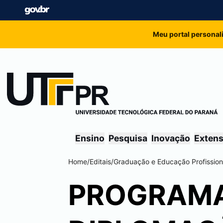
Meu portal personal
Ensino
Pesquisa
Inovação
Exten
Home
/
Editais
/
Graduação e Educação Profission
PROGRAMA