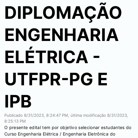
DIPLOMAÇÃO
ENGENHARIA
ELÉTRICA -
UTFPR-PG E
IPB
Publicado
8/31/2023, 8:24:47 PM
, última modificação
8/31/2023,
8:25:13 PM
O presente edital tem por objetivo selecionar estudantes do
Curso Engenharia Elétrica / Engenharia Eletrônica do