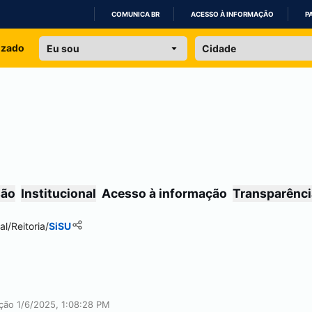
COMUNICA BR
ACESSO À INFORMAÇÃO
P
IR
izado
PARA
O
CONTEÚDO
são
Institucional
Acesso à informação
Transparênci
al
/
Reitoria
/
SiSU
ação 1/6/2025, 1:08:28 PM