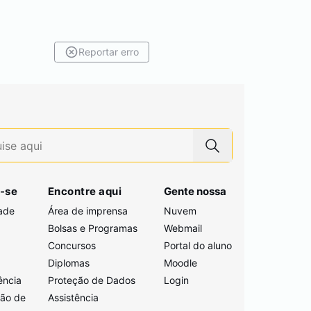
Reportar erro
-se
Encontre aqui
Gente nossa
ade
Área de imprensa
Nuvem
Bolsas e Programas
Webmail
Concursos
Portal do aluno
i
Diplomas
Moodle
ência
Proteção de Dados
Login
ção de
Assistência