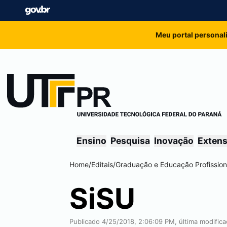
Meu portal personal
Ensino
Pesquisa
Inovação
Exten
Home
/
Editais
/
Graduação e Educação Profission
SiSU
Publicado 4/25/2018, 2:06:09 PM, última modific