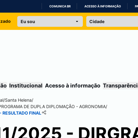
COMUNICA BR
ACESSO À INFORMAÇÃO
P
IR
izado
PARA
O
CONTEÚDO
são
Institucional
Acesso à informação
Transparênci
al
/
Santa Helena
/
PROGRAMA DE DUPLA DIPLOMAÇÃO - AGRONOMIA
/
- RESULTADO FINAL
11/2025 - DIRGR