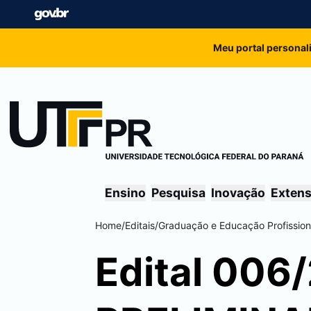
Meu portal personal
Ensino
Pesquisa
Inovação
Exten
Home
/
Editais
/
Graduação e Educação Profission
Edital 006