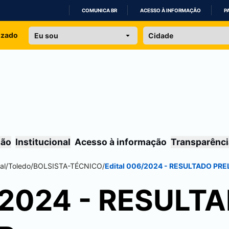
COMUNICA BR
ACESSO À INFORMAÇÃO
P
IR
izado
PARA
O
CONTEÚDO
são
Institucional
Acesso à informação
Transparênci
al
/
Toledo
/
BOLSISTA-TÉCNICO
/
Edital 006/2024 - RESULTADO PRE
/2024 - RESULT