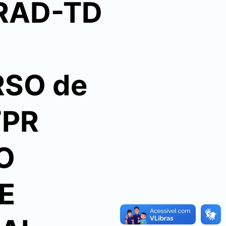
GRAD-TD
RSO de
FPR
O
E