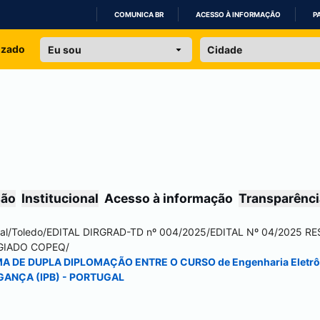
COMUNICA BR
ACESSO À INFORMAÇÃO
P
IR
izado
PARA
O
CONTEÚDO
são
Institucional
Acesso à informação
Transparênci
al
/
Toledo
/
EDITAL DIRGRAD-TD nº 004/2025
/
EDITAL Nº 04/2025 R
EGIADO COPEQ
/
MA DE DUPLA DIPLOMAÇÃO ENTRE O CURSO de Engenharia Eletr
GANÇA (IPB) - PORTUGAL