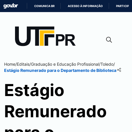
COMUNICA BR
ACESSO À INFORMAÇÃO
PARTICIPE
IR
PARA
O
CONTEÚDO
Home
/
Editais
/
Graduação e Educação Profissional
/
Toledo
/
Estágio Remunerado para o Departamento de Biblioteca
Estágio
Remunerado