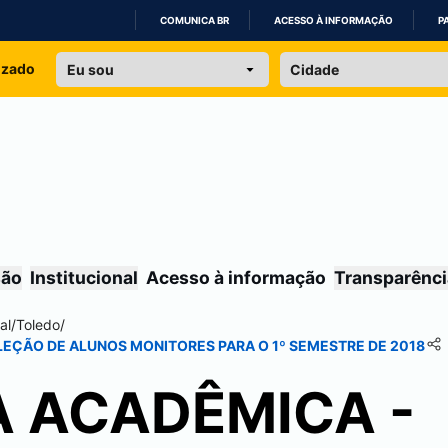
COMUNICA BR
ACESSO À INFORMAÇÃO
P
IR
izado
PARA
O
CONTEÚDO
são
Institucional
Acesso à informação
Transparênci
al
/
Toledo
/
EÇÃO DE ALUNOS MONITORES PARA O 1º SEMESTRE DE 2018
A ACADÊMICA -