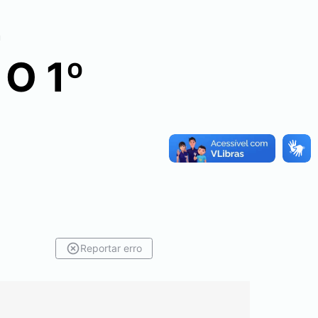
E
O 1º
Reportar erro