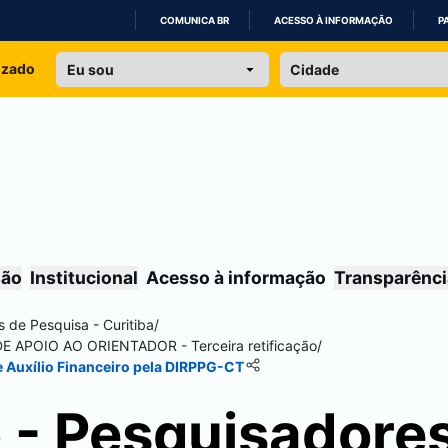
COMUNICA BR
ACESSO À INFORMAÇÃO
P
IR
izado
PARA
O
CONTEÚDO
são
Institucional
Acesso à informação
Transparênci
is de Pesquisa -
Curitiba
/
 APOIO AO ORIENTADOR - Terceira retificação
/
 Auxílio Financeiro pela DIRPPG-CT
 - Pesquisadore