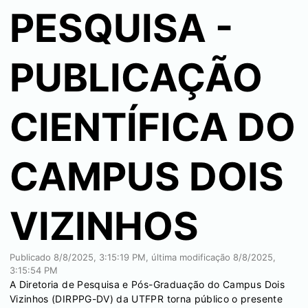
PESQUISA -
PUBLICAÇÃO
CIENTÍFICA DO
CAMPUS DOIS
VIZINHOS
Publicado
8/8/2025, 3:15:19 PM
, última modificação
8/8/2025,
3:15:54 PM
A Diretoria de Pesquisa e Pós-Graduação do Campus Dois
Vizinhos (DIRPPG-DV) da UTFPR torna público o presente