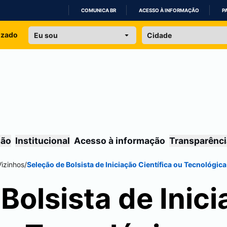
COMUNICA BR
ACESSO À INFORMAÇÃO
P
IR
izado
PARA
O
CONTEÚDO
são
Institucional
Acesso à informação
Transparênci
Vizinhos
/
Seleção de Bolsista de Iniciação Científica ou Tecnológica
Bolsista de Inic