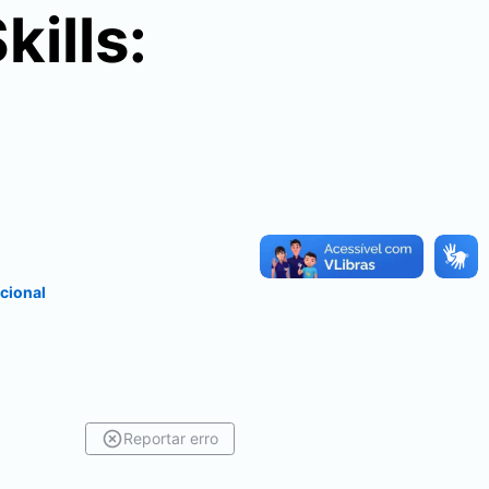
ills:
cional
Reportar erro