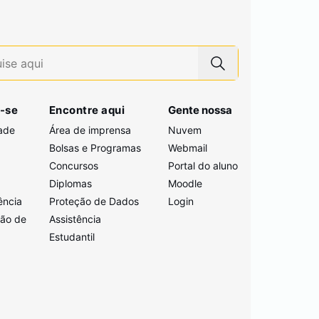
-se
Encontre aqui
Gente nossa
ade
Área de imprensa
Nuvem
Bolsas e Programas
Webmail
Concursos
Portal do aluno
i
Diplomas
Moodle
ência
Proteção de Dados
Login
ção de
Assistência
Estudantil
a