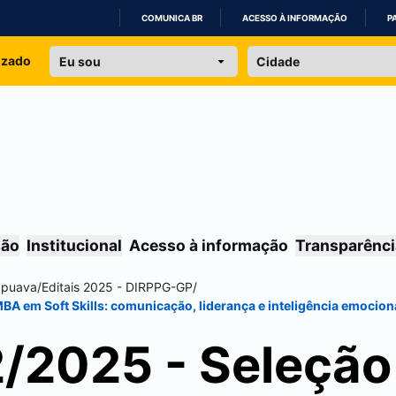
COMUNICA BR
ACESSO À INFORMAÇÃO
P
IR
izado
PARA
O
CONTEÚDO
são
Institucional
Acesso à informação
Transparênci
apuava
/
Editais 2025 - DIRPPG-GP
/
MBA em Soft Skills: comunicação, liderança e inteligência emocion
2/2025 - Seleção