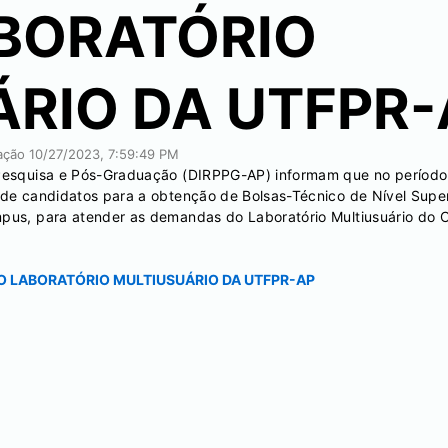
ABORATÓRIO
RIO DA UTFPR-
cação
10/27/2023, 7:59:49 PM
e Pesquisa e Pós-Graduação (DIRPPG-AP) informam que no períod
o de candidatos para a obtenção de Bolsas-Técnico de Nível Supe
ampus, para atender as demandas do Laboratório Multiusuário d
O LABORATÓRIO MULTIUSUÁRIO DA UTFPR-AP