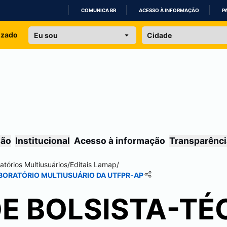
COMUNICA BR
ACESSO À INFORMAÇÃO
P
IR
izado
PARA
O
CONTEÚDO
são
Institucional
Acesso à informação
Transparênci
atórios Multiusuários
/
Editais Lamap
/
BORATÓRIO MULTIUSUÁRIO DA UTFPR-AP
E BOLSISTA-TÉ