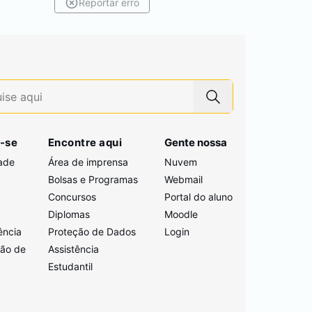
Reportar erro
-se
Encontre aqui
Gente nossa
ade
Área de imprensa
Nuvem
Bolsas e Programas
Webmail
Concursos
Portal do aluno
i
Diplomas
Moodle
ência
Proteção de Dados
Login
ção de
Assistência
Estudantil
a