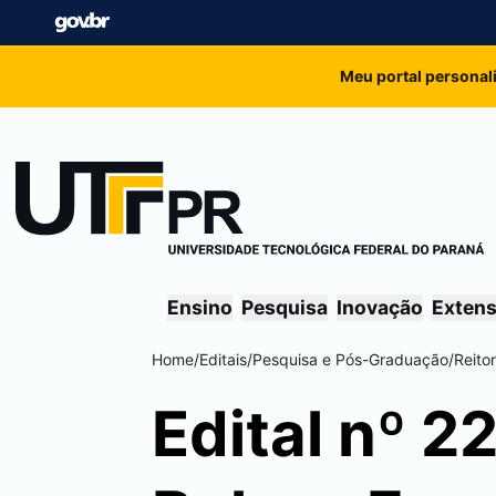
Meu portal personal
Ensino
Pesquisa
Inovação
Exten
Home
/
Editais
/
Pesquisa e Pós-Graduação
/
Reitor
Edital nº 