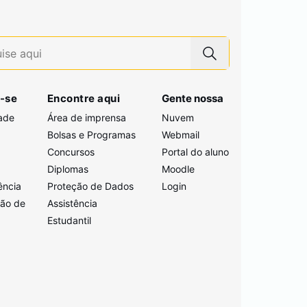
-se
Encontre aqui
Gente nossa
ade
Área de imprensa
Nuvem
Bolsas e Programas
Webmail
Concursos
Portal do aluno
i
Diplomas
Moodle
ência
Proteção de Dados
Login
ção de
Assistência
Estudantil
a