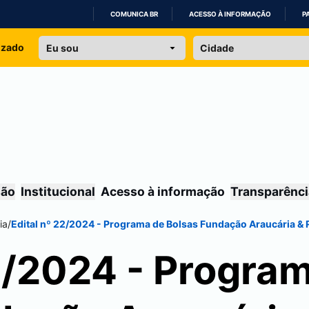
COMUNICA BR
ACESSO À INFORMAÇÃO
P
IR
izado
PARA
O
CONTEÚDO
são
Institucional
Acesso à informação
Transparênci
ia
/
Edital nº 22/2024 - Programa de Bolsas Fundação Araucária & R
22/2024 - Progra