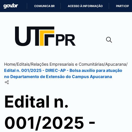
COMUNICA BR
ACESSO À INFORMAÇÃO
PARTICIPE
IR
PARA
O
CONTEÚDO
Home
/
Editais
/
Relações Empresariais e Comunitárias
/
Apucarana
/
Edital n. 001/2025 - DIREC-AP - Bolsa auxílio para atuação
no Departamento de Extensão do Campus
Apucarana
Edital n.
001/2025 -