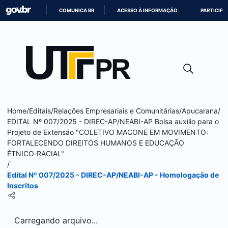
COMUNICA BR
ACESSO À INFORMAÇÃO
PARTICIPE
IR
PARA
O
CONTEÚDO
Home
/
Editais
/
Relações Empresariais e Comunitárias
/
Apucarana
/
EDITAL Nº 007/2025 - DIREC-AP/NEABI-AP Bolsa auxílio para o
Projeto de Extensão "COLETIVO MACONE EM MOVIMENTO:
FORTALECENDO DIREITOS HUMANOS E EDUCAÇÃO
ÉTNICO‑RACIAL"
/
Edital Nº 007/2025 - DIREC-AP/NEABI-AP - Homologação de
Inscritos
Carregando arquivo...