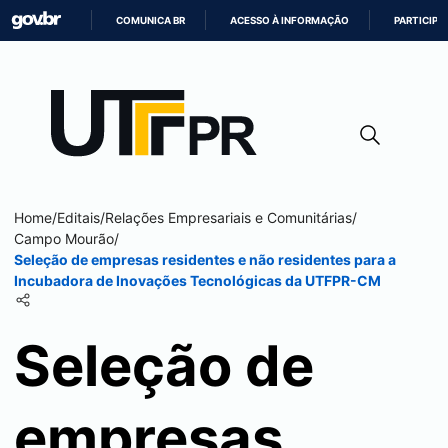
COMUNICA BR
ACESSO À INFORMAÇÃO
PARTICIPE
IR
PARA
O
CONTEÚDO
Home
/
Editais
/
Relações Empresariais e Comunitárias
/
Campo Mourão
/
Seleção de empresas residentes e não residentes para a
Incubadora de Inovações Tecnológicas da UTFPR-CM
Seleção de
empresas