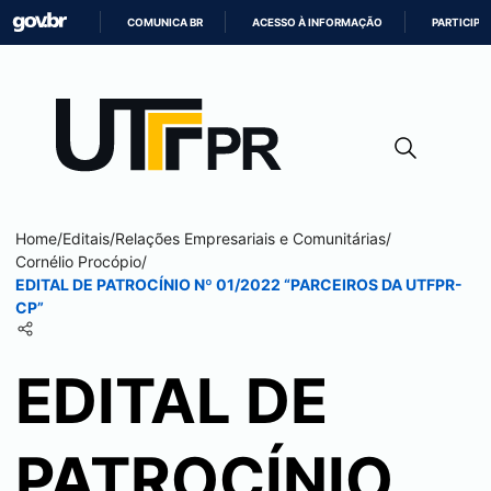
COMUNICA BR
ACESSO À INFORMAÇÃO
PARTICIPE
IR
PARA
O
CONTEÚDO
Home
/
Editais
/
Relações Empresariais e Comunitárias
/
Cornélio Procópio
/
EDITAL DE PATROCÍNIO Nº 01/2022 “PARCEIROS DA UTFPR-
CP”
EDITAL DE
PATROCÍNIO