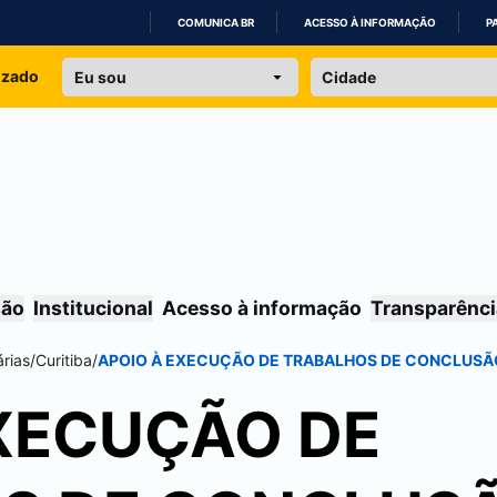
COMUNICA BR
ACESSO À INFORMAÇÃO
P
IR
izado
PARA
O
CONTEÚDO
são
Institucional
Acesso à informação
Transparênci
rias
/
Curitiba
/
APOIO À EXECUÇÃO DE TRABALHOS DE CONCLUSÃO
XECUÇÃO DE