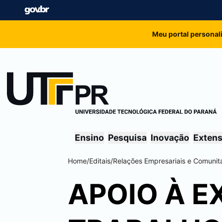
Meu portal personal
Ensino
Pesquisa
Inovação
Exten
Home
/
Editais
/
Relações Empresariais e Comunitá
APOIO À E