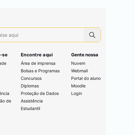
-se
Encontre aqui
Gente nossa
ade
Área de imprensa
Nuvem
Bolsas e Programas
Webmail
Concursos
Portal do aluno
i
Diplomas
Moodle
ência
Proteção de Dados
Login
ção de
Assistência
Estudantil
a